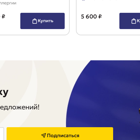
ллергии
 ₽
5 600 ₽
Купить
К
ку
редложений!
Подписаться