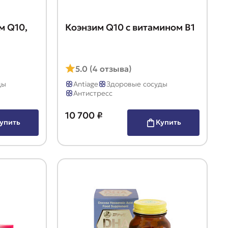
м Q10,
Коэнзим Q10 с витамином B1
5.0 (4 отзыва)
ды
Antiage
Здоровые сосуды
Антистресс
10 700 ₽
упить
Купить