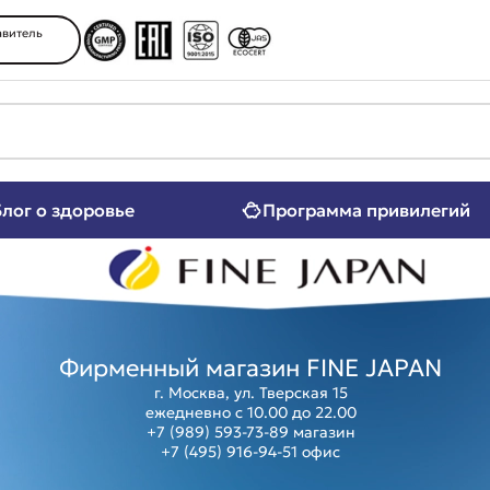
витель
Блог о здоровье
Программа привилегий
ение
Женские здоровье
ять и внимание
Мужское здоровье
 позвоночник
Компенсация витаминов
нергия
Коллаген
т
Защита от аллергии
 красоты
Фитнес, спорт
Фирменный магазин FINE JAPAN
г. Москва, ул. Тверская 15
ежедневно с 10.00 до 22.00
+7 (989) 593-73-89
магазин
+7 (495) 916-94-51
офис