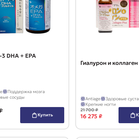
-3 DHA + EPA
Гиалурон и коллаген
ge
Поддержка мозга
вые сосуды
Antiage
Здоровые суст
Крепкие ногти
₽
21 700 ₽
Купить
К
16 275 ₽