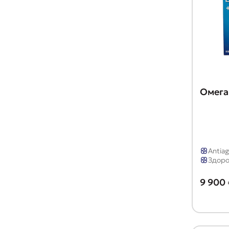
Омега
Antia
Здоро
9 900 