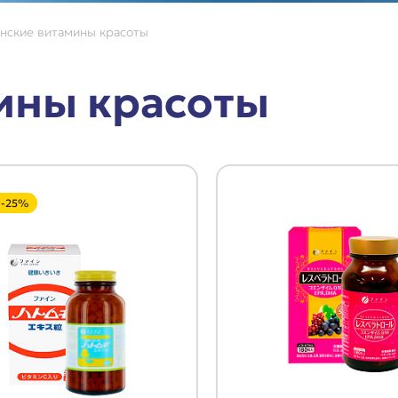
нские витамины красоты
ины красоты
 -25%