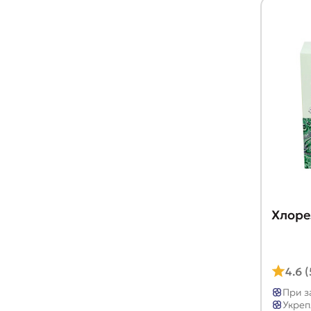
Хлоре
4.6 
При з
Укреп