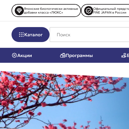
Японские биологически активные
Официальный предста
добавки класса «ЛЮКС»
FINE JAPAN в России
Каталог
Акции
Программы
Биодобавки
Острое зр
Антивозраст
Мозг, пам
Антистресс
Суставы и
Контроль веса
Тонус и э
Пищеварение
Иммуните
Сердце и сосуды
Витамины