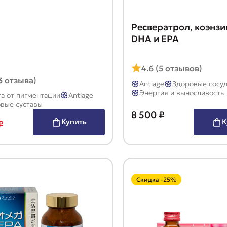
Ресвератрол, коэнзи
DHA и EPA
4.6 (5 отзывов)
(3 отзыва)
Antiage
Здоровые сосу
Энергия и выносливость
а от пигментации
Antiage
вые суставы
8 500 ₽
Купить
К
₽
Скидка -25%