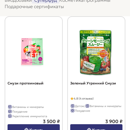
Биодобавки
Суперфуд
Косметика
Программы
Подарочные сертификаты
Смузи протеиновый
Зеленый Утренний Смузи
4.8 (4 отзыва)
Детокс
Витамины и минералы
Витамины и минералы
Похудение
Похудение
Укрепление иммунитета
3 500 ₽
3 900 ₽