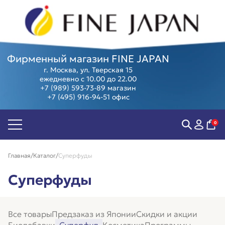
Фирменный магазин FINE JAPAN
г. Москва, ул. Тверская 15
ежедневно с 10.00 до 22.00
+7 (989) 593-73-89
магазин
+7 (495) 916-94-51
офис
Биодобавки
Острое
Женские
Суперфуд
Антивозраст
зрение
здоровье
Косметика
Антистресс
Мозг,
Мужское
Программ
0
Контроль
память и
здоровье
Предзаказ
веса
внимание
Компенсация
из Японии
Пищеварение
Суставы и
витаминов
Скидки и
Главная
Каталог
Суперфуды
Сердце и
позвоночник
Коллаген
акции
сосуды
Тонус и
Защита от
Подарочны
Суперфуды
энергия
аллергии
сертифика
Иммунитет
Фитнес,
Витамины
спорт
красоты
Все товары
Предзаказ из Японии
Скидки и акции