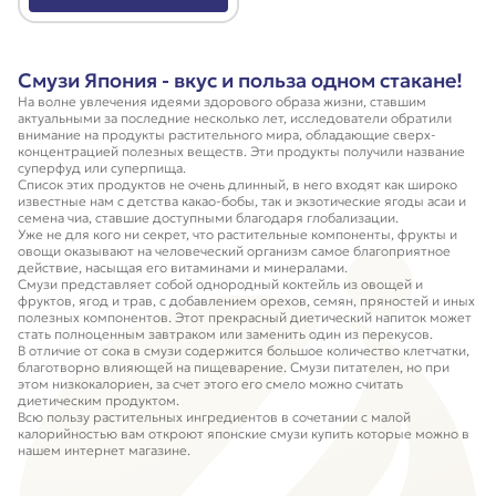
Смузи Япония - вкус и польза одном стакане!
На волне увлечения идеями здорового образа жизни, ставшим
актуальными за последние несколько лет, исследователи обратили
внимание на продукты растительного мира, обладающие сверх-
концентрацией полезных веществ. Эти продукты получили название
суперфуд или суперпища.
Список этих продуктов не очень длинный, в него входят как широко
известные нам с детства какао-бобы, так и экзотические ягоды асаи и
семена чиа, ставшие доступными благодаря глобализации.
Уже не для кого ни секрет, что растительные компоненты, фрукты и
овощи оказывают на человеческий организм самое благоприятное
действие, насыщая его витаминами и минералами.
Смузи представляет собой однородный коктейль из овощей и
фруктов, ягод и трав, с добавлением орехов, семян, пряностей и иных
полезных компонентов. Этот прекрасный диетический напиток может
стать полноценным завтраком или заменить один из перекусов.
В отличие от сока в смузи содержится большое количество клетчатки,
благотворно влияющей на пищеварение. Смузи питателен, но при
этом низкокалориен, за счет этого его смело можно считать
диетическим продуктом.
Всю пользу растительных ингредиентов в сочетании с малой
калорийностью вам откроют японские смузи купить которые можно в
нашем интернет магазине.