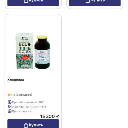
Купить
Купить
Хлорелла
4.6 (5 отзывов)
При заболеваниях ЖКТ
Укрепление иммунитета
При аллергии
15 200 ₽
Купить