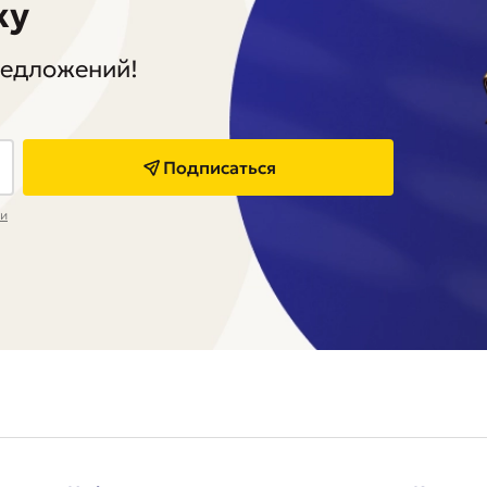
ку
редложений!
Подписаться
ки