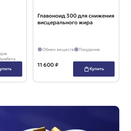
Главоноид 300 для снижения
висцерального жира
Обмен веществ
Похудение
одов
диабета
11 600 ₽
упить
Купить