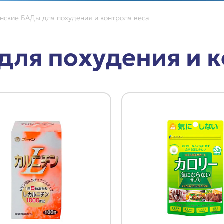
нские БАДы для похудения и контроля веса
для похудения и к