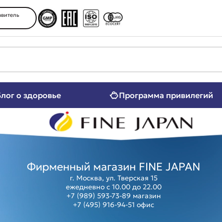
витель
Блог о здоровье
Программа привилегий
ение
Женские здоровье
ять и внимание
Мужское здоровье
 позвоночник
Компенсация витаминов
нергия
Коллаген
т
Защита от аллергии
 красоты
Фитнес, спорт
Фирменный магазин FINE JAPAN
г. Москва, ул. Тверская 15
ежедневно с 10.00 до 22.00
+7 (989) 593-73-89
магазин
+7 (495) 916-94-51
офис