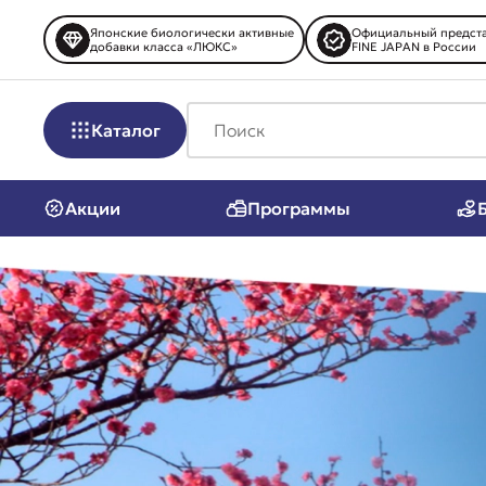
Японские биологически активные
Официальный предста
добавки класса «ЛЮКС»
FINE JAPAN в России
Каталог
Акции
Программы
Биодобавки
Острое зр
Антивозраст
Мозг, пам
Антистресс
Суставы и
Контроль веса
Тонус и э
Пищеварение
Иммуните
Сердце и сосуды
Витамины