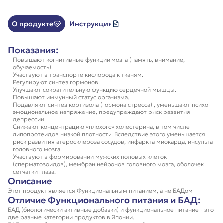
О продукте
Инструкция
Показания:
Повышают когнитивные функции мозга (память, внимание,
обучаемость).
Участвуют в транспорте кислорода к тканям.
Регулируют синтез гормонов.
Улучшают сократительную функцию сердечной мышцы.
Повышают иммунный статус организма.
Подавляют синтез кортизола (гормона стресса) , уменьшают психо-
эмоциональное напряжение, предупреждают риск развития
депрессии.
Снижают концентрацию «плохого» холестерина, в том числе
липопротеидов низкой плотности. Вследствие этого уменьшается
риск развития атеросклероза сосудов, инфаркта миокарда, инсульта
головного мозга.
Участвуют в формировании мужских половых клеток
(сперматозоидов), мембран нейронов головного мозга, оболочек
сетчатки глаза.
Описание
Этот продукт является Функциональным питанием, а не БАДом
Отличие Функционального питания и БАД:
БАД (биологически активные добавки) и функциональное питание - это
две разные категории продуктов в Японии.