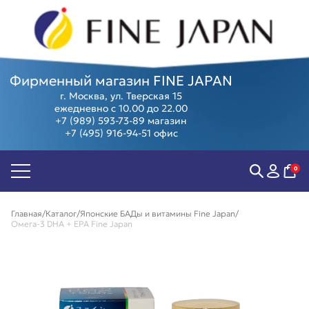
Фирменный магазин FINE JAPAN
г. Москва, ул. Тверская 15
ежедневно с 10.00 до 22.00
+7 (989) 593-73-89
магазин
+7 (495) 916-94-51
офис
Биодобавки
Острое
Женские
Суперфуд
Антивозраст
зрение
здоровье
Косметика
Антистресс
Мозг,
Мужское
Программ
0
Контроль
память и
здоровье
Предзаказ
веса
внимание
Компенсация
из Японии
Пищеварение
Суставы и
витаминов
Скидки и
Главная
Каталог
Японские БАДы и витамины Fine Japan
Сердце и
позвоночник
Коллаген
акции
Омега-3 DHA + EPA Fine Japan
сосуды
Тонус и
Защита от
Подарочны
энергия
аллергии
сертифика
Иммунитет
Фитнес,
Витамины
спорт
красоты