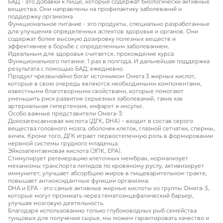
БАД - это добавки к пище, которые содержат биологически активные
вещества. Они направлены на профилактику заболеваний и
поддержку организма
Функциональное питание - это продукты, специально разработанные
для улучшения определенных аспектов здоровья и органов. Они
содержат более высокую дозировку полезных веществ и
эффективнее в борьбе с определенным заболеванием.
Идеальным для здоровья считается, прохождение курса
Функционального питания: 1 раз в полгода. И дальнейшая поддержка
результата с помощью БАД: ежедневно
Продукт чрезвычайно богат источником Омега 3 жирных кислот,
которые в свою очередь являются необходимыми компонентами,
известными благотворными свойствами, которые помогают
уменьшить риск развития серьезных заболеваний, таких как
артериальная гипертензия, инфаркт и инсульт.
Особо важные представители Омега-3:
Докозагексаеновая кислота (ДГК, DHA) – входит в состав серого
вещества головного мозга, оболочек клеток, глазной сетчатки, спермы,
яичек. Кроме того, ДГК играет первостепенную роль в формировании
нервной системы грудного младенца.
Эйкозапентаеновая кислота (ЭПК, EPA).
Стимулирует регенерацию клеточных мембран, нормализует
механизмы транспорта липидов по кровяному руслу, активизирует
иммунитет, улучшает абсорбцию жиров в пищеварительном тракте,
повышает антиоксидантные функции организма.
DHA и EPA - это самые активные жирные кислоты из группы Омега-3,
которые могут проникать через гематоэнцефалический барьер,
улучшая мозговую деятельность.
Благодаря использованию только глубоководных рыб семейства
тунцовых для получения сырья, мы можем гарантировать качество и