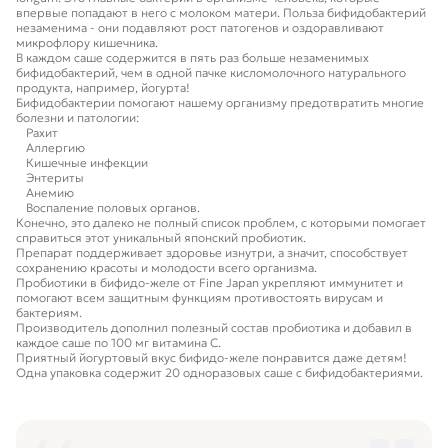
впервые попадают в него с молоком матери. Польза бифидобактерий
незаменима - они подавляют рост патогенов и оздоравливают
микрофлору кишечника.
В каждом саше содержится в пять раз больше незаменимых
бифидобактерий, чем в одной пачке кисломолочного натурального
продукта, например, йогурта!
Бифидобактерии помогают нашему организму предотвратить многие
болезни и патологии:
Рахит
Аллергию
Кишечные инфекции
Энтериты
Анемию
Воспаление половых органов.
Конечно, это далеко не полный список проблем, с которыми помогает
справиться этот уникальный японский пробиотик.
Препарат поддерживает здоровье изнутри, а значит, способствует
сохранению красоты и молодости всего организма.
Пробиотики в бифидо-желе от Fine Japan укрепляют иммунитет и
помогают всем защитным функциям противостоять вирусам и
бактериям.
Производитель дополнил полезный состав пробиотика и добавил в
каждое саше по 100 мг витамина С.
Приятный йогуртовый вкус бифидо-желе понравится даже детям!
Одна упаковка содержит 20 одноразовых саше с бифидобактериями.