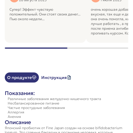
Супер! Эффект чувствую
очень хорошая добавка.
положительный. Они стоят своих денег...
вкусная, так еще и дей
Пью около недели...
она очень помогла, киш
лучше работать , а про
после приема антибиот
пропивать курсом. Кон
но здоровье дороже.К 
рекомендую
О продукте
Инструкция
Показания:
Различные заболевания желудочно-кишечного тракта
Несбалансированное питание
Частые простудные заболевания
Аллергия
Анемия
Описание
Японский пробиотик от Fine Japan создан на основе bifidobacterium
longum. Это главные бактерии в организме человека, которые