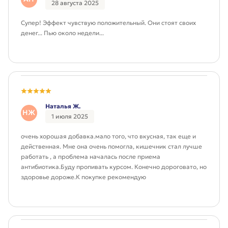
28 августа 2025
Супер! Эффект чувствую положительный. Они стоят своих
денег... Пью около недели...
Наталья Ж.
НЖ
1 июля 2025
очень хорошая добавка.мало того, что вкусная, так еще и
действенная. Мне она очень помогла, кишечник стал лучше
работать , а проблема началась после приема
антибиотика.Буду пропивать курсом. Конечно дороговато, но
здоровье дороже.К покупке рекомендую