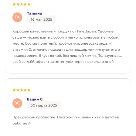
Татьяна
ТА
16 мая 2025
Хороший качественный продукт от Fine Japan. Удобные
саше — можно взять с собой и легко использовать в любом
месте. Состав приятный: пробиотики, олигосахариды и
витамин C, отлично подходят для поддержки иммунитета и
пищеварения. Вкус мягкий, без лишней химии. Пользуемся
всей семьёй, эффект заметен уже через несколько дней.
Рекомендую!
Вадим С.
ВС
30 марта 2025
Прекрасный пробиотик. Настроил кишечник как в детстве
работает!