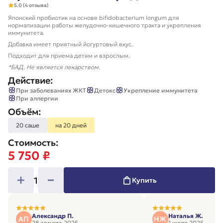
5.0 (4 отзыва)
Японский пробиотик на основе bifidobacterium longum для
нормализации работы желудочно-кишечного тракта и укрепления
иммунитета.
Добавка имеет приятный йогуртовый вкус.
Подходит для приема детям и взрослым.
*БАД. Не является лекарством.
Действие:
При заболеваниях ЖКТ
Детокс
Укрепление иммунитета
При аллергии
Объём:
20 саше
на 20 дней
Стоимость:
5 750 ₽
1
Купить
Александр П.
Наталья Ж.
АП
НЖ
28 августа 2025
1 июля 2025