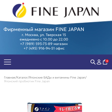
Фирменный магазин FINE JAPAN
г. Москва, ул. Тверская 15
ежедневно с 10.00 до 22.00
+7 (989) 593-73-89
магазин
+7 (495) 916-94-51
офис
Биодобавки
Острое
Женские
Суперфуд
Антивозраст
зрение
здоровье
Косметика
Антистресс
Мозг,
Мужское
Программ
0
Контроль
память и
здоровье
Предзаказ
веса
внимание
Компенсация
из Японии
Пищеварение
Суставы и
витаминов
Скидки и
Главная
Каталог
Японские БАДы и витамины Fine Japan
Сердце и
позвоночник
Коллаген
акции
Японский пробиотик Fine Japan
сосуды
Тонус и
Защита от
Подарочны
энергия
аллергии
сертифика
Иммунитет
Фитнес,
Витамины
спорт
красоты