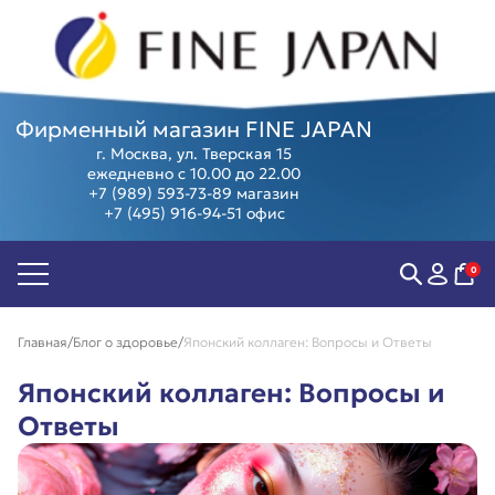
Фирменный магазин FINE JAPAN
г. Москва, ул. Тверская 15
ежедневно с 10.00 до 22.00
+7 (989) 593-73-89
магазин
+7 (495) 916-94-51
офис
Биодобавки
Острое
Женские
Суперфуд
Антивозраст
зрение
здоровье
Косметика
Антистресс
Мозг,
Мужское
Программ
0
Контроль
память и
здоровье
Предзаказ
веса
внимание
Компенсация
из Японии
Пищеварение
Суставы и
витаминов
Скидки и
Главная
Блог о здоровье
Японский коллаген: Вопросы и Ответы
Сердце и
позвоночник
Коллаген
акции
сосуды
Тонус и
Защита от
Подарочны
Японский коллаген: Вопросы и
энергия
аллергии
сертифика
Иммунитет
Фитнес,
Ответы
Витамины
спорт
красоты