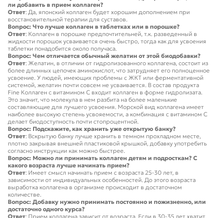
ли добавить в прием коллаген?
Ответ
: Да, японский коллаген будет хорошим дополнением при
восстановительной терапии для суставов.
Вопрос: Что лучше коллаген в таблетках или в порошке?
Ответ
: Коллаген в порошке предпочтительней, т.к. разведенный в
жидкости порошок усваивается очень быстро, тогда как для усвоения
таблетки понадобится около получаса.
Вопрос: Чем отличается обычный желатин от этой биодобавки?
Ответ
: Желатин, в отличии от гидролизованного коллагена, состоит из
более длинных цепочек аминокислот, что затрудняет его полноценное
усвоение. У людей, имеющих проблемы с ЖКТ или ферментативной
системой, желатин почти совсем не усваивается. В состав продукта
Fine Коллаген с витамином С входит коллаген в форме гидролизата.
Это значит, что молекула в нем разбита на более маленькие
составляющие для лучшего усвоения. Морской вид коллагена имеет
наиболее высокую степень усвояемости, а комбинация с витамином C
делает биодоступность почти стопроцентной.
Вопрос: Подскажите, как хранить уже открытую банку?
Ответ
: Вскрытую банку лучше хранить в темном прохладном месте,
плотно закрывая внешней пластиковой крышкой, добавку употребить
согласно инструкции как можно быстрее.
Вопрос: Можно ли принимать коллаген детям и подросткам? С
какого возраста лучше начинать прием?
Ответ
: Имеет смысл начинать прием с возраста 25-30 лет, в
зависимости от индивидуальных особенностей. До этого возраста
выработка коллагена в организме происходит в достаточном
количестве.
Вопрос: Добавку нужно принимать постоянно и пожизненно, или
достаточно одного курса?
Ответ
: Прием коллагена зависит от возраста. Если в 30-35 лет хватит