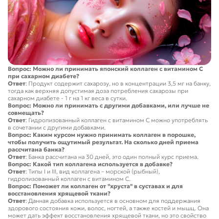
Вопрос: Можно ли принимать японский коллаген с витамином C
при сахарном диабете?
Ответ
: Продукт содержит сахарозу, но в концентрации 3,5 мг на банку,
тогда как верхняя допустимая доза потребления сахарозы при
сахарном диабете - 1 г на 1 кг веса в сутки.
Вопрос: Можно ли принимать с другими добавками, или лучше не
совмещать?
Ответ
: Гидролизованный коллаген с витамином C можно употреблять
в сочетании с другими добавками.
Вопрос: Каким курсом нужно принимать коллаген в порошке,
чтобы получить ощутимый результат. На сколько дней приема
рассчитана банка?
Ответ
: Банка рассчитана на 30 дней, это один полный курс приема.
Вопрос: Какой тип коллагена используется в добавке?
Ответ
: Типы I и III, вид коллагена – морской (рыбный),
гидролизованный коллаген с витамином C.
Вопрос: Поможет ли коллаген от "хруста" в суставах и для
восстановления хрящевой ткани?
Ответ
: Данная добавка используется в основном для поддержания
здорового состояния кожи, волос, ногтей, а также костей и мышц. Она
может дать эффект восстановления хрящевой ткани, но это свойство