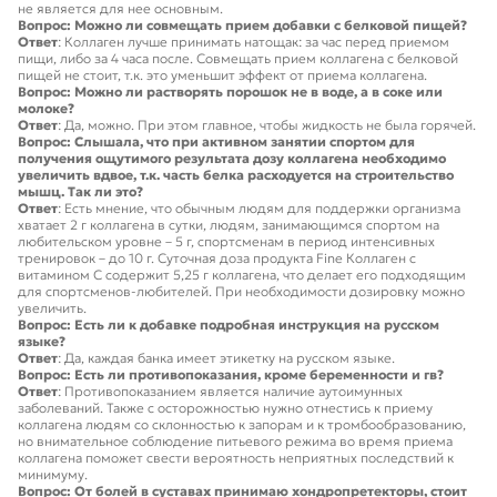
не является для нее основным.
Вопрос: Можно ли совмещать прием добавки с белковой пищей?
Ответ
: Коллаген лучше принимать натощак: за час перед приемом
пищи, либо за 4 часа после. Совмещать прием коллагена с белковой
пищей не стоит, т.к. это уменьшит эффект от приема коллагена.
Вопрос: Можно ли растворять порошок не в воде, а в соке или
молоке?
Ответ
: Да, можно. При этом главное, чтобы жидкость не была горячей.
Вопрос: Слышала, что при активном занятии спортом для
получения ощутимого результата дозу коллагена необходимо
увеличить вдвое, т.к. часть белка расходуется на строительство
мышц. Так ли это?
Ответ
: Есть мнение, что обычным людям для поддержки организма
хватает 2 г коллагена в сутки, людям, занимающимся спортом на
любительском уровне – 5 г, спортсменам в период интенсивных
тренировок – до 10 г. Суточная доза продукта Fine Коллаген с
витамином С содержит 5,25 г коллагена, что делает его подходящим
для спортсменов-любителей. При необходимости дозировку можно
увеличить.
Вопрос: Есть ли к добавке подробная инструкция на русском
языке?
Ответ
: Да, каждая банка имеет этикетку на русском языке.
Вопрос: Есть ли противопоказания, кроме беременности и гв?
Ответ
: Противопоказанием является наличие аутоимунных
заболеваний. Также с осторожностью нужно отнестись к приему
коллагена людям со склонностью к запорам и к тромбообразованию,
но внимательное соблюдение питьевого режима во время приема
коллагена поможет свести вероятность неприятных последствий к
минимуму.
Вопрос: От болей в суставах принимаю хондропретекторы, стоит