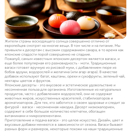
Жители страны восходящего солнца совершенно отлично от
европейцев смотрят на многие вещи. В том числе и на питание. Мы
привыкли к десертам с высоким содержанием сахара, в то время как
японские сладости порой совершенно не сладкие.
Пожалуй, самым известным японским десертом является вагаси, и
еще более популярная его разновидность - моти. Традиционные
вагаси готовят вручную из рисовой муки, с добавлением пюре из
бобов адзуки, водорослей и желатина (или агар-агара). В качестве
добавок используют батат, каштаны, орехи и сухофрукты, зеленый чай,
нектары цветов и фруктов.
Японские десерты - это вкусовое и эстетическое удовольствие и
несомненная польза для организма. Изготовленные из натуральных
продуктов, часто с добавлением водорослей, они не содержат
животных жиров, искусственных красителей, стабилизаторов и
ароматизаторов. Для тех, кто заботится о своем здоровье и следит за
фигурой - вагаси - несомненная находка. Десерт низкокалориен,
содержит в себе большое количество клетчатки, обогащен
витаминами и микроэлементами.
Приготовление и подача вагаси - это целое искусство. Дизайн, цвет и
вкусовые добавки меняются в зависимости от сезона. Вагаси бывают
разных форм и размеров, некоторые похожи на наши традиционные