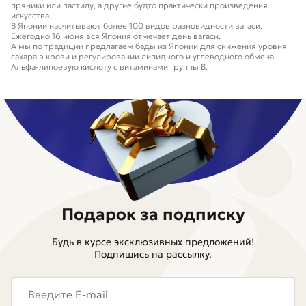
пряники или пастилу, а другие будто практически произведения
искусства.
В Японии насчитывают более 100 видов разновидности вагаси.
Ежегодно 16 июня вся Япония отмечает день вагаси.
А мы по традиции предлагаем бады из Японии для снижения уровня
сахара в крови и регулировании липидного и углеводного обмена -
Альфа-липоевую кислоту c витаминами группы B.
Подарок за подписку
Будь в курсе эксклюзивных предложений!
Подпишись на рассылку.