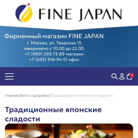
Фирменный магазин FINE JAPAN
г. Москва, ул. Тверская 15
ежедневно с 10.00 до 22.00
+7 (989) 593-73-89
магазин
+7 (495) 916-94-51
офис
Биодобавки
Острое
Женские
Суперфуд
Антивозраст
зрение
здоровье
Косметика
Антистресс
Мозг,
Мужское
Программ
0
Контроль
память и
здоровье
Предзаказ
веса
внимание
Компенсация
из Японии
Пищеварение
Суставы и
витаминов
Скидки и
Главная
Блог о здоровье
Традиционные японские сладости
Сердце и
позвоночник
Коллаген
акции
сосуды
Тонус и
Защита от
Подарочны
Традиционные японские
энергия
аллергии
сертифика
Иммунитет
Фитнес,
сладости
Витамины
спорт
красоты