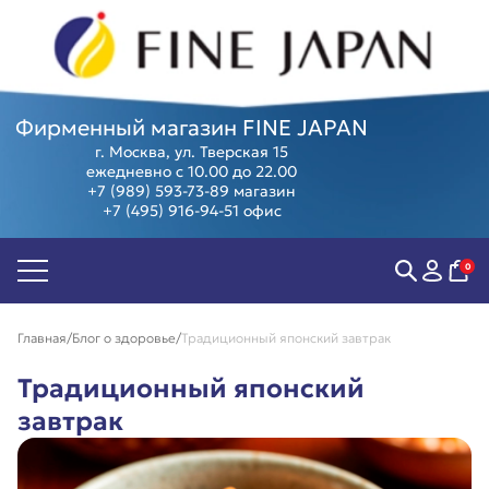
Фирменный магазин FINE JAPAN
г. Москва, ул. Тверская 15
ежедневно с 10.00 до 22.00
+7 (989) 593-73-89
магазин
+7 (495) 916-94-51
офис
Биодобавки
Острое
Женские
Суперфуд
Антивозраст
зрение
здоровье
Косметика
Антистресс
Мозг,
Мужское
Программ
0
Контроль
память и
здоровье
Предзаказ
веса
внимание
Компенсация
из Японии
Пищеварение
Суставы и
витаминов
Скидки и
Главная
Блог о здоровье
Традиционный японский завтрак
Сердце и
позвоночник
Коллаген
акции
сосуды
Тонус и
Защита от
Подарочны
Традиционный японский
энергия
аллергии
сертифика
Иммунитет
Фитнес,
завтрак
Витамины
спорт
красоты