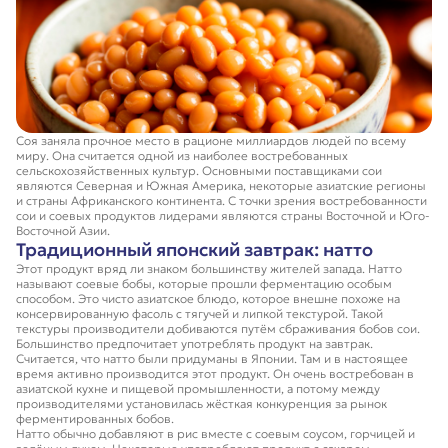
Соя заняла прочное место в рационе миллиардов людей по всему
миру. Она считается одной из наиболее востребованных
сельскохозяйственных культур. Основными поставщиками сои
являются Северная и Южная Америка, некоторые азиатские регионы
и страны Африканского континента. С точки зрения востребованности
сои и соевых продуктов лидерами являются страны Восточной и Юго-
Восточной Азии.
Традиционный японский завтрак: натто
Этот продукт вряд ли знаком большинству жителей запада. Натто
называют соевые бобы, которые прошли ферментацию особым
способом. Это чисто азиатское блюдо, которое внешне похоже на
консервированную фасоль с тягучей и липкой текстурой. Такой
текстуры производители добиваются путём сбраживания бобов сои.
Большинство предпочитает употреблять продукт на завтрак.
Считается, что натто были придуманы в Японии. Там и в настоящее
время активно производится этот продукт. Он очень востребован в
азиатской кухне и пищевой промышленности, а потому между
производителями установилась жёсткая конкуренция за рынок
ферментированных бобов.
Натто обычно добавляют в рис вместе с соевым соусом, горчицей и