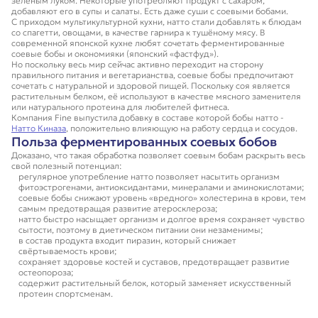
зелёным луком. Некоторые употребляют продукт с сахаром,
добавляют его в супы и салаты. Есть даже суши с соевыми бобами.
С приходом мультикультурной кухни, натто стали добавлять к блюдам
со спагетти, овощами, в качестве гарнира к тушёному мясу. В
современной японской кухне любят сочетать ферментированные
соевые бобы и окономияки (японский «фастфуд»).
Но поскольку весь мир сейчас активно переходит на сторону
правильного питания и вегетарианства, соевые бобы предпочитают
сочетать с натуральной и здоровой пищей. Поскольку соя является
растительным белком, её используют в качестве мясного заменителя
или натурального протеина для любителей фитнеса.
Компания Fine выпустила добавку в составе которой бобы натто -
Натто Киназа
, положительно влияющую на работу сердца и сосудов.
Польза ферментированных соевых бобов
Доказано, что такая обработка позволяет соевым бобам раскрыть весь
свой полезный потенциал:
регулярное употребление натто позволяет насытить организм
фитоэстрогенами, антиоксидантами, минералами и аминокислотами;
соевые бобы снижают уровень «вредного» холестерина в крови, тем
самым предотвращая развитие атеросклероза;
натто быстро насыщает организм и долгое время сохраняет чувство
сытости, поэтому в диетическом питании они незаменимы;
в состав продукта входит пиразин, который снижает
свёртываемость крови;
сохраняет здоровье костей и суставов, предотвращает развитие
остеопороза;
содержит растительный белок, который заменяет искусственный
протеин спортсменам.