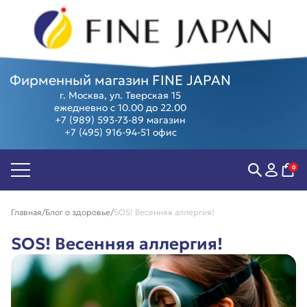
Фирменный магазин FINE JAPAN
г. Москва, ул. Тверская 15
ежедневно с 10.00 до 22.00
+7 (989) 593-73-89
магазин
+7 (495) 916-94-51
офис
Биодобавки
Острое
Женские
Суперфуд
Антивозраст
зрение
здоровье
Косметика
Антистресс
Мозг,
Мужское
Программ
0
Контроль
память и
здоровье
Предзаказ
веса
внимание
Компенсация
из Японии
Пищеварение
Суставы и
витаминов
Скидки и
Главная
Блог о здоровье
SOS! Весенняя аллергия!
Сердце и
позвоночник
Коллаген
акции
сосуды
Тонус и
Защита от
Подарочны
SOS! Весенняя аллергия!
энергия
аллергии
сертифика
Иммунитет
Фитнес,
Витамины
спорт
красоты