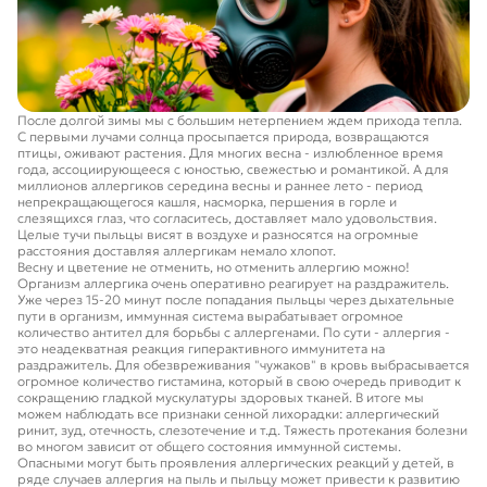
После долгой зимы мы с большим нетерпением ждем прихода тепла.
С первыми лучами солнца просыпается природа, возвращаются
птицы, оживают растения. Для многих весна - излюбленное время
года, ассоциирующееся с юностью, свежестью и романтикой. А для
миллионов аллергиков середина весны и раннее лето - период
непрекращающегося кашля, насморка, першения в горле и
слезящихся глаз, что согласитесь, доставляет мало удовольствия.
Целые тучи пыльцы висят в воздухе и разносятся на огромные
расстояния доставляя аллергикам немало хлопот.
Весну и цветение не отменить, но отменить аллергию можно!
Организм аллергика очень оперативно реагирует на раздражитель.
Уже через 15-20 минут после попадания пыльцы через дыхательные
пути в организм, иммунная система вырабатывает огромное
количество антител для борьбы с аллергенами. По сути - аллергия -
это неадекватная реакция гиперактивного иммунитета на
раздражитель. Для обезвреживания "чужаков" в кровь выбрасывается
огромное количество гистамина, который в свою очередь приводит к
сокращению гладкой мускулатуры здоровых тканей. В итоге мы
можем наблюдать все признаки сенной лихорадки: аллергический
ринит, зуд, отечность, слезотечение и т.д. Тяжесть протекания болезни
во многом зависит от общего состояния иммунной системы.
Опасными могут быть проявления аллергических реакций у детей, в
ряде случаев аллергия на пыль и пыльцу может привести к развитию