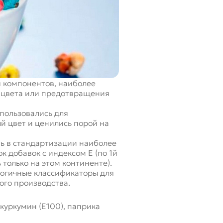
я компонентов, наиболее
, цвета или предотвращения
спользовались для
 цвет и ценились порой на
ть в стандартизации наиболее
к добавок с индексом Е (по 1й
 только на этом континенте).
алогичные классификаторы для
ого производства.
куркумин (Е100), паприка