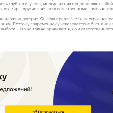
чень глубоко изучены, многие из них представляют собой
ухнях мира, другие являются естественными компонент
 пищевая индустрия XXI века предлагает нам огромное р
ниям. Поэтому современному человеку стоит быть вни
выбора – это не только привилегия, но и ответственность
ку
редложений!
Подписаться