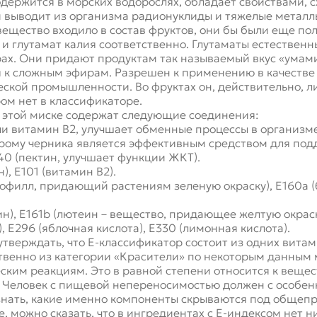
одержится в морских водорослях, обладает свойствами, 
и выводит из организма радионуклиды и тяжелые металл
вещество входило в состав фруктов, они бы были еще пол
я и глутамат калия соответственно. Глутаматы естествен
рах. Они придают продуктам так называемый вкус «умам
я к сложным эфирам. Разрешен к применению в качестве 
ской промышленности. Во фруктах он, действительно, л
ом нет в классификаторе.
в этой миске содержат следующие соединения:
и витамин В2, улучшает обменные процессы в организме)
орому черника является эффективным средством для подд
40 (пектин, улучшает функции ЖКТ).
), Е101 (витамин В2).
офилл, придающий растениям зеленую окраску), Е160а (б
н), Е161b (лютеин – вещество, придающее желтую окраску
 Е296 (яблочная кислота), Е330 (лимонная кислота).
утверждать, что Е-классификатор состоит из одних вита
венно из категории «Красители» по некоторым данным 
еским реакциям. Это в равной степени относится к вещес
 Человек с пищевой непереносимостью должен с особен
 знать, какие именно компоненты скрываются под обще
 можно сказать, что в ингредиентах с Е-индексом нет н