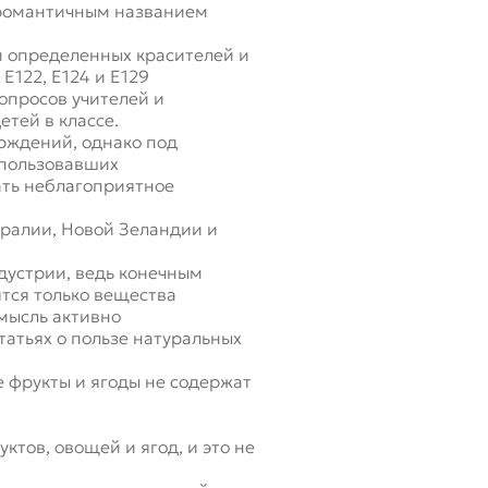
 романтичным названием
м определенных красителей и
Е122, Е124 и Е129
опросов учителей и
тей в классе.
ерждений, однако под
спользовавших
ать неблагоприятное
тралии, Новой Зеландии и
дустрии, ведь конечным
ятся только вещества
мысль активно
атьях о пользе натуральных
е фрукты и ягоды не содержат
ктов, овощей и ягод, и это не