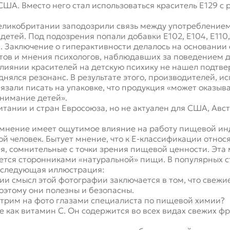
ША. Вместо него стал использоваться краситель Е129 с
Великобритании заподозрили связь между употребление
етей. Под подозрения попали добавки Е102, Е104, Е110, 
. Заключение о гиперактивности делалось на основании 
тов и мнения психологов, наблюдавших за поведением де
влиянии красителей на детскую психику не нашел подтв
нялся резонанс. В результате этого, производителей, и
язали писать на упаковке, что продукция «может оказыв
внимание детей».
итании и стран Евросоюза, но не актуален для США, Авс
мнение имеет ощутимое влияние на работу пищевой ин
й человек. Бытует мнение, что к Е-классификации относ
я, сомнительные с точки зрения пищевой ценности. Эта 
ется сторонниками «натуральной» пищи. В популярных ст
я следующая иллюстрация:
и смысл этой фотографии заключается в том, что свежи
оэтому они полезны и безопасны.
отрим на фото глазами специалиста по пищевой химии?
е как витамин С. Он содержится во всех видах свежих фру