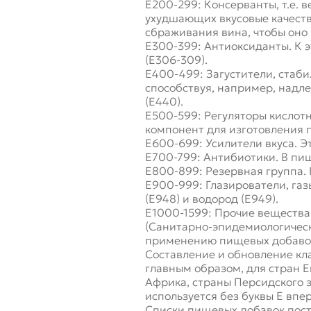
Е200-299: Консерванты, т.е.
ухудшающих вкусовые качества
сбраживания вина, чтобы оно 
Е300-399: Антиоксиданты. К э
(Е306-309).
Е400-499: Загустители, стаб
способствуя, например, надл
(Е440).
Е500-599: Регуляторы кислотн
компонент для изготовления 
Е600-699: Усилители вкуса. Э
Е700-799: Антибиотики. В пи
Е800-899: Резервная группа. 
Е900-999: Глазирователи, газы
(Е948) и водород (Е949).
Е1000-1599: Прочие вещества,
(Санитарно-эпидемиологическ
применению пищевых добавок.
Составление и обновление кла
главным образом, для стран 
Африка, страны Персидского 
используется без буквы Е впе
Списки пищевых добавок пос