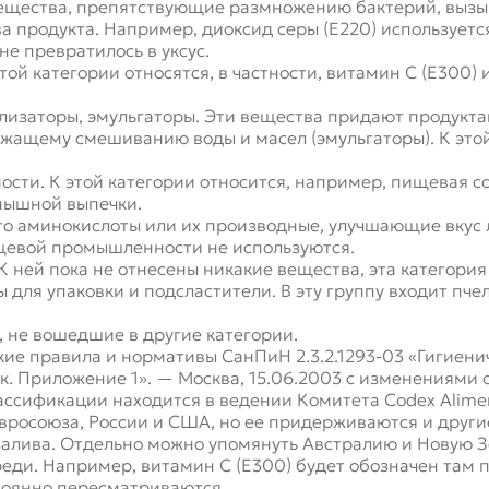
 вещества, препятствующие размножению бактерий, выз
 продукта. Например, диоксид серы (Е220) используется
не превратилось в уксус.
той категории относятся, в частности, витамин С (Е300)
илизаторы, эмульгаторы. Эти вещества придают продук
ежащему смешиванию воды и масел (эмульгаторы). К этой
ости. К этой категории относится, например, пищевая с
пышной выпечки.
то аминокислоты или их производные, улучшающие вкус 
щевой промышленности не используются.
К ней пока не отнесены никакие вещества, эта категория
 для упаковки и подсластители. В эту группу входит пче
 не вошедшие в другие категории.
ие правила и нормативы СанПиН 2.3.2.1293-03 «Гигиени
 Приложение 1». — Москва, 15.06.2003 с изменениями о
ссификации находится в ведении Комитета Codex Aliment
Евросоюза, России и США, но ее придерживаются и друг
залива. Отдельно можно упомянуть Австралию и Новую 
реди. Например, витамин С (Е300) будет обозначен там п
тоянно пересматриваются.