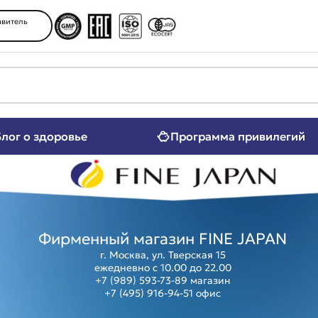
витель
Блог о здоровье
Программа привилегий
ение
Женские здоровье
ять и внимание
Мужское здоровье
 позвоночник
Компенсация витаминов
нергия
Коллаген
т
Защита от аллергии
 красоты
Фитнес, спорт
Фирменный магазин FINE JAPAN
г. Москва, ул. Тверская 15
ежедневно с 10.00 до 22.00
+7 (989) 593-73-89
магазин
+7 (495) 916-94-51
офис