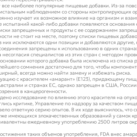
все наиболее популярные пищевые добавки. Из-за пов
истальным наблюдением со стороны контролирующих ор
янно изучает их возможное влияние на организм и вза
те испытаний какой-либо добавки появляются основания 
списки запрещенных и продукты с ее содержанием запре
сти не стоит на месте, поэтому списки пищевых добавок
з них исключаются одни позиции и добавляются другие, 
 соединения запрещены к использованию в одних странах
а несогласия специалистов из этих стран с методом пр
а основании которого добавка была исключена из списка
лейшего сомнения достаточно для того, чтобы компонен
ширный, всегда можно найти замену и избежать риска.
уацию с красителем «амарант» (Е123), придающему пищ
встралии и странах ЕС, однако запрещен в США, России
озрения в канцерогенности.
едено исследование по влиянию этого красителя на опух
лись критике, Управление по надзору за качеством пищ
ло ответную серию опытов. В их ходе выяснилось, что 
уже имеющихся злокачественных образований у самок кр
эквивалентны ежедневному употреблению 2500 литров о
остижения таких объемов употребления, FDA внес амаран