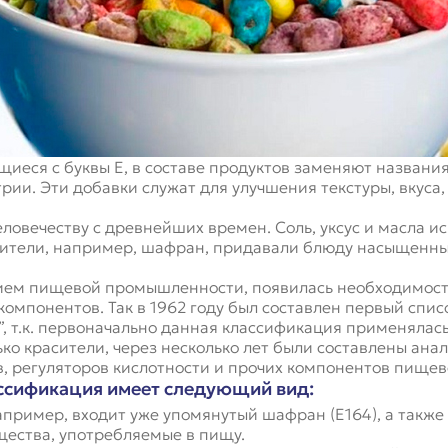
иеся с буквы Е, в составе продуктов заменяют названи
рии. Эти добавки служат для улучшения текстуры, вкуса
овечеству с древнейших времен. Соль, уксус и масла и
ители, например, шафран, придавали блюду насыщенный
витием пищевой промышленности, появилась необходимос
омпонентов. Так в 1962 году был составлен первый списо
”, т.к. первоначально данная классификация применялась
ько красители, через несколько лет были составлены ан
в, регуляторов кислотности и прочих компонентов пищев
ссификация имеет следующий вид:
апример, входит уже упомянутый шафран (Е164), а также 
щества, употребляемые в пищу.