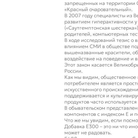
запрещенных на территории С
«Красный очаровательный».
В 2007 году специалисты из 
развитием гиперактивности у д
(«Саутгемптонская шестерка»)
родителей, компьютерных тес
В ходе исследований тезис о 
влиянием СМИ в обществе под
вышеназванные красители, об
воздействие на поведение и 
Этот закон касается Великобр
России.
Как мы видим, общественное 
потребителем является просто
искусственного происхождени
поддерживается и культивиру
продуктов часто используетс
В обывательском представлени
компонентов с индексом Е и п
Что же мы увидим, если посм
Добавка Е300 – это ни что ино
может не радовать.