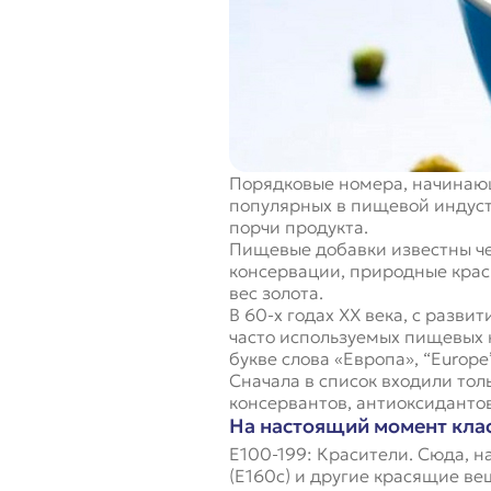
Порядковые номера, начинающ
популярных в пищевой индуст
порчи продукта.
Пищевые добавки известны чел
консервации, природные крас
вес золота.
В 60-х годах XX века, с раз
часто используемых пищевых к
букве слова «Европа», “Europe
Сначала в список входили тол
консервантов, антиоксиданто
На настоящий момент кла
Е100-199: Красители. Сюда, н
(Е160с) и другие красящие ве