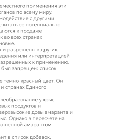
семестного применения эти
ганов по всему миру.
имодействие с другими
считать ее потенциально
щаются к продаже
 во всех странах
новые.
 и разрешены в других.
оведения или интерпретацией
 разрешенных к применению.
т был запрещен: список
е темно-красный цвет. Он
 и странах Единого
олеобразование у крыс.
евых продуктов и
сверхвысокие дозы амаранта и
ыс. Однако в пересчете на
крашенной амарантом
т в список добавок,