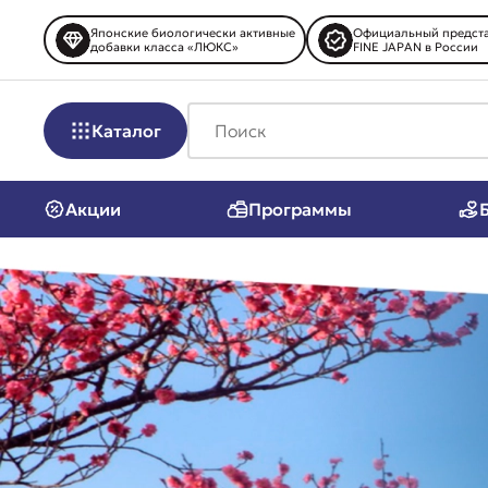
Японские биологически активные
Официальный предста
добавки класса «ЛЮКС»
FINE JAPAN в России
Каталог
Акции
Программы
Биодобавки
Острое зр
Антивозраст
Мозг, пам
Антистресс
Суставы и
Контроль веса
Тонус и э
Пищеварение
Иммуните
Сердце и сосуды
Витамины