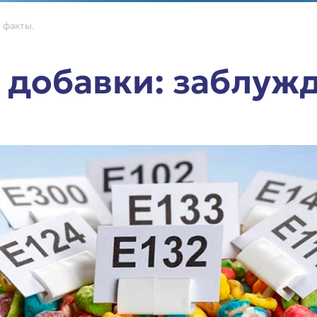
 факты.
добавки: заблужд