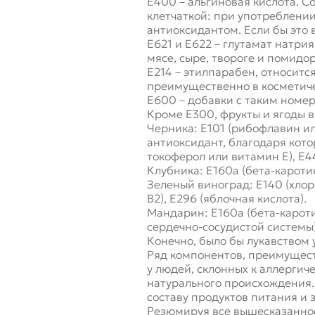
Е400 – альгиновая кислота. С
клетчаткой: при употреблени
антиоксидантом. Если бы это 
Е621 и Е622 – глутамат натри
мясе, сыре, твороге и помидо
Е214 – этилпарабен, относитс
преимущественно в косметиче
Е600 – добавки с таким номер
Кроме Е300, фрукты и ягоды 
Черника: Е101 (рибофлавин ил
антиоксидант, благодаря кот
токоферол или витамин Е), Е4
Клубника: Е160а (бета-каротин
Зеленый виноград: Е140 (хлор
В2), Е296 (яблочная кислота).
Мандарин: Е160а (бета-кароти
сердечно-сосудистой системы),
Конечно, было бы лукавством 
Ряд компонентов, преимущест
у людей, склонных к аллергич
натурального происхождения.
составу продуктов питания и
Резюмируя все вышесказанное,