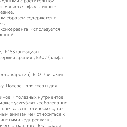
сходными с растительной
ы. Является эффективным
езнее.
ным образом содержатся в
и».
консерванта, используется
ишний.
, Е163 (антоциан –
ержки зрения), Е307 (альфа-
ета-каротин), Е101 (витамин
. Полезен для глаз и для
минов и полезных нутриентов.
может усугублять заболевания
твам как синтетического, так
ным вниманием относиться к
принятыми кодировками.
ичего страшного. Благодаря